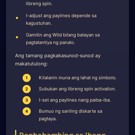
libreng spin.
I-adjust ang paylines depende sa
kagustuhan.
Gamitin ang Wild bilang batayan sa
pagtatantiya ng panalo.
Ang tamang pagkakasunod-sunod ay
makatutulong:
Kilalanin muna ang lahat ng simbolo.
Subukan ang libreng spin activation.
I-set ang paylines nang paiba-iba.
Bumuo ng sariling diskarte sa
pagtaya.