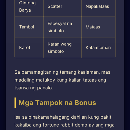
Gintong
Scatter
Napakataas
Barya
Espesyal na
Tambol
Mataas
simbolo
Karaniwang
Karot
Katamtaman
simbolo
Sa pamamagitan ng tamang kaalaman, mas
madaling matukoy kung kailan tataas ang
tsansa ng panalo.
Mga Tampok na Bonus
Isa sa pinakamahalagang dahilan kung bakit
kakaiba ang fortune rabbit demo ay ang mga