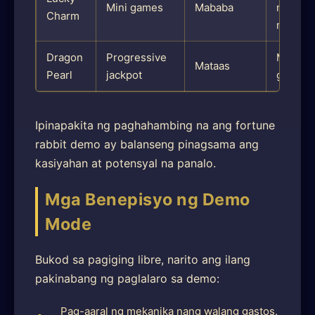
Mini games
Mababa
ngunit
Charm
maliit
Dragon
Progressive
Malaki
Mataas
Pearl
jackpot
gantimp
Ipinapakita ng paghahambing na ang fortune
rabbit demo ay balanseng pinagsama ang
kasiyahan at potensyal na panalo.
Mga Benepisyo ng Demo
Mode
Bukod sa pagiging libre, narito ang ilang
pakinabang ng paglalaro sa demo:
Pag-aaral ng mekanika nang walang gastos.