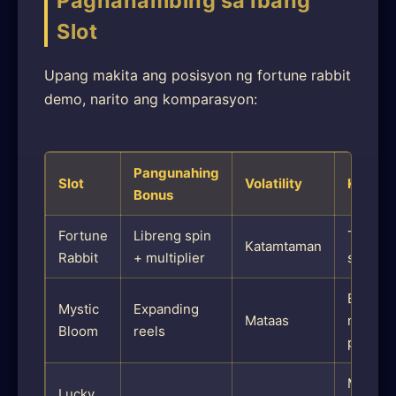
Paghahambing sa Ibang
Slot
Upang makita ang posisyon ng fortune rabbit
demo, narito ang komparasyon:
Pangunahing
Slot
Volatility
Katang
Bonus
Fortune
Libreng spin
Teman
Katamtaman
Rabbit
+ multiplier
swerte
Bihiran
Mystic
Expanding
Mataas
malalak
Bloom
reels
panalo
Madala
Lucky