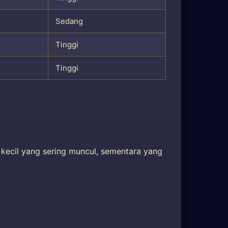
Sedang
Tinggi
Tinggi
 kecil yang sering muncul, sementara yang