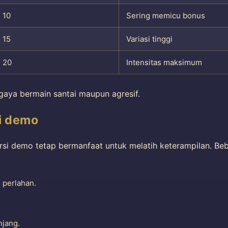
10
Sering memicu bonus
15
Variasi tinggi
20
Intensitas maksimum
 gaya bermain santai maupun agresif.
si demo
rsi demo tetap bermanfaat untuk melatih keterampilan. Be
n perlahan.
njang.