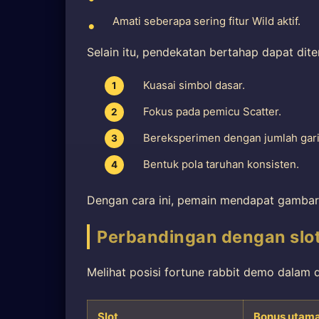
Amati seberapa sering fitur Wild aktif.
Selain itu, pendekatan bertahap dapat dite
Kuasai simbol dasar.
Fokus pada pemicu Scatter.
Bereksperimen dengan jumlah gari
Bentuk pola taruhan konsisten.
Dengan cara ini, pemain mendapat gambar
Perbandingan dengan slot
Melihat posisi fortune rabbit demo dalam d
Slot
Bonus utam