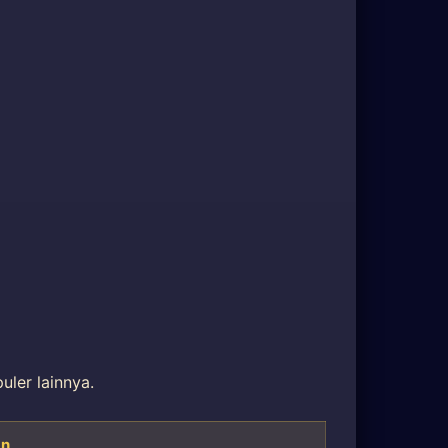
uler lainnya.
an